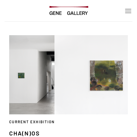
Skip
to
content
CUR
CURRENT EXHIBITION
TR
CHA(N)OS