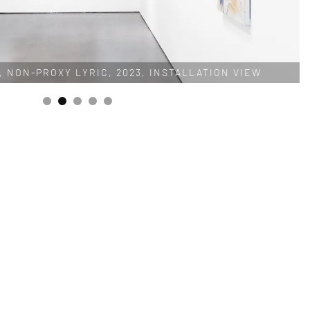
, NON-PROXY LYRIC, 2023, INSTALLATION VIEW