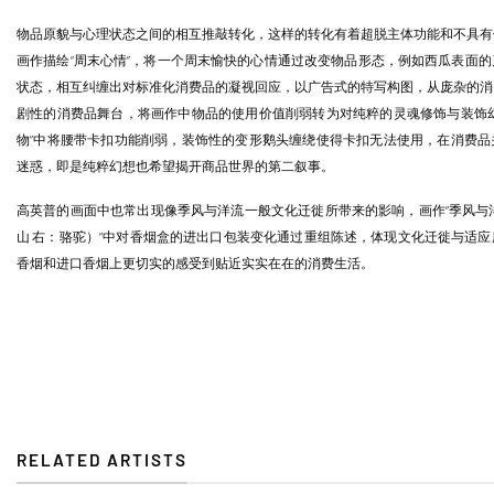
物品原貌与心理状态之间的相互推敲转化，这样的转化有着超脱主体功能和不具有
画作描绘“周末心情”，将一个周末愉快的心情通过改变物品形态，例如西瓜表面
状态，相互纠缠出对标准化消费品的凝视回应，以广告式的特写构图，从庞杂的消
剧性的消费品舞台，将画作中物品的使用价值削弱转为对纯粹的灵魂修饰与装饰幻
物”中将腰带卡扣功能削弱，装饰性的变形鹅头缠绕使得卡扣无法使用，在消费品
迷惑，即是纯粹幻想也希望揭开商品世界的第二叙事。
高英普的画面中也常出现像季风与洋流一般文化迁徙所带来的影响，画作“季风与
山 右：骆驼）”中对香烟盒的进出口包装变化通过重组陈述，体现文化迁徙与适
香烟和进口香烟上更切实的感受到贴近实实在在的消费生活。
RELATED ARTISTS